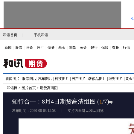
和讯首页
|
手机和讯
新闻
|
股票
|
评论
|
外汇
|
债券
|
基金
|
期货
|
黄金
|
银行
|
保险
|
数据
|
行情
|
新闻图片
|
股票图片
|
汽车图片
|
科技图片
|
房产图片
|
奢侈品图片
|
理财图片
|
黄金
和讯网
>
图片首页
>
期货高清图
知行合一：8月4日期货高清组图
(
1
/7)
发布时间：2020-08-03 15:58
支持方向键←和→浏览