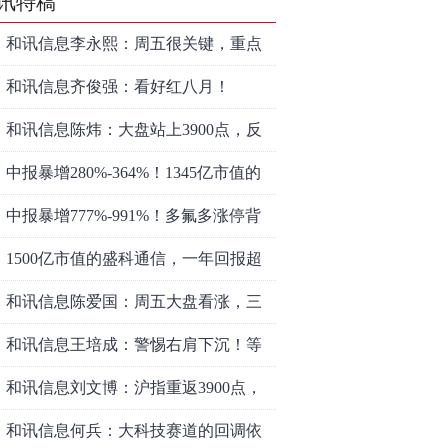
讯特稿
和讯信息李永熙：周五很关键，重点
看科技
和讯信息齐俊强：看好红八月！
和讯信息陈炜：大盘站上3900点，反
弹能否延续？
中报暴增280%-364%！1345亿市值的
宏和科技，666倍PE是泡沫还是AI黄
中报暴增777%-991%！多氟多涨停背
金？
后：二季度利润环比暴跌50%-80%，
1500亿市值的盛科通信，一年回报超
是黄金坑还是陷阱？
380%！持续亏损却撑起2600倍预测
和讯信息陈爱国：周五大盘看涨，三
PE，泡沫还是黄金坑？
个理由支撑！
和讯信息王培成：警惕右肩下沉！等
风来！
和讯信息刘文博：沪指重返3900点，
行情或仍有期待
和讯信息何兵：大科技赛道的回调依