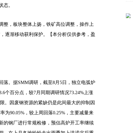
状态。
调整，板块整体上扬，铁矿高位调整，操作上
动操作，逐渐移动获利保护。【本分析仅供参考，盈
。据SMM调研，截至8月5日，独立电弧炉
.6个百分点，较7月同期调研情况73.24%上涨
有限。因废钢资源的紧缺仍是此间最大的抑制因
为90.05%，较上周回落0.25%，主要减量来
新的钢厂进行常规检修，预估高炉开工率继续
期，在上月各地纷纷走出雨季加上洪涝灾后重