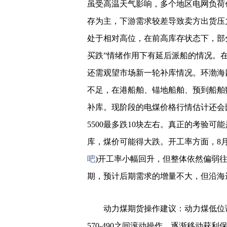
虽受高温天气影响，多个地区电网负荷
存为主，下游需求较差导致卖方出货压
处于相对高位，在前高库存状态下，部
买跌”情绪作用下有延后派船的情况。
还需观望市场新一轮补库情况。环渤海
不足，在港船舶、锚地船舶、预到船舶
补库。现阶段的电煤价格行情估计还会
5500最多跌10块左右。真正的考验
库，煤价可能得大跌。开工率方面，8
吧
)开工率小幅回升，但整体依然偏弱
期，预计后期需求的增量不大，但沿海
动力煤期货操作建议：动力煤低位调
570-490之间滚动操作，逐渐移动获