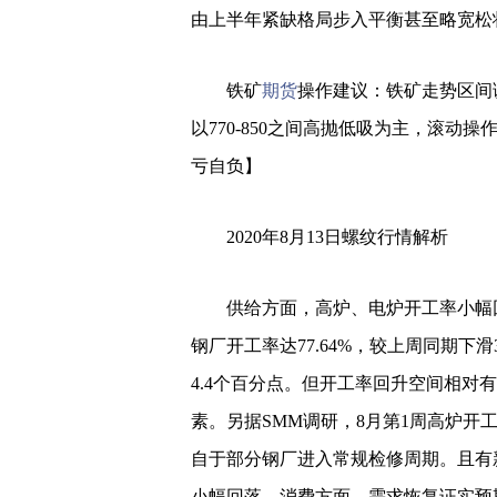
由上半年紧缺格局步入平衡甚至略宽松
铁矿
期货
操作建议：铁矿走势区间
以770-850之间高抛低吸为主，滚
亏自负】
2020年8月13日螺纹行情解析
供给方面，高炉、电炉开工率小幅回落
钢厂开工率达77.64%，较上周同期下滑3
4.4个百分点。但开工率回升空间相对
素。另据SMM调研，8月第1周高炉开工率
自于部分钢厂进入常规检修周期。且有
小幅回落。消费方面，需求恢复证实预