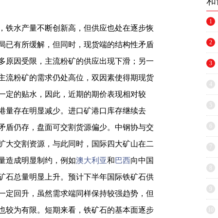
和
1
，铁水产量不断创新高，但供应也处在逐步恢
2
局已有所缓解，但同时，现货端的结构性矛盾
多原因受限，主流粉矿的供应出现下滑；另一
3
主流粉矿的需求仍处高位，双因素使得期现货
4
一定的贴水，因此，近期的期价表现相对较
5
港量存在明显减少。进口矿港口库存继续去
6
矛盾仍存，盘面可交割货源偏少。中钢协与交
扩大交割资源，与此同时，国际四大矿山在二
7
量造成明显制约，例如
澳大利亚
和
巴西
向中国
8
矿石总量明显上升。预计下半年国际铁矿石供
9
一定回升，虽然需求端同样保持较强趋势，但
也较为有限。短期来看，铁矿石的基本面逐步
10