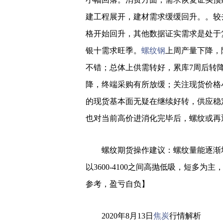
建工程展开，建材需求缓缓回升。。较
格开始回升，其他数据证实需求是处于
银十需求旺季。
螺纹钢
上周产量下降，
不错；总体上供需转好，累库7周后转
降，终端采购有所放缓；关注现货价格
的现货基本面无疑在继续好转，供应稳
也对当前高价进消化完毕后，螺纹或再
螺纹期货操作建议：螺纹量能逐渐增
以3600-4100之间高抛低吸，短多
参考，盈亏自负】
2020年8月13日
焦炭
行情解析