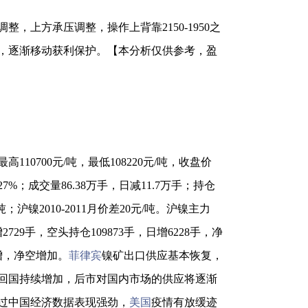
上方承压调整，操作上背靠2150-1950之
，逐渐移动获利保护。【本分析仅供参考，盈
10700元/吨，最低108220元/吨，收盘价
27%；成交量86.38万手，日减11.7万手；持仓
/吨；沪镍2010-2011月价差20元/吨。沪镍主力
2729手，空头持仓109873手，日增6228手，净
均增，净空增加。
菲律宾
镍矿出口供应基本恢复，
回国持续增加，后市对国内市场的供应将逐渐
过中国经济数据表现强劲，
美国
疫情有放缓迹