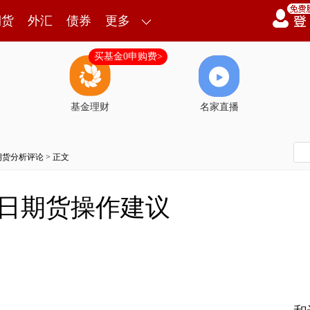
期货
外汇
债券
更多
买基金0申购费>
基金理财
名家直播
期货分析评论
> 正文
3日期货操作建议