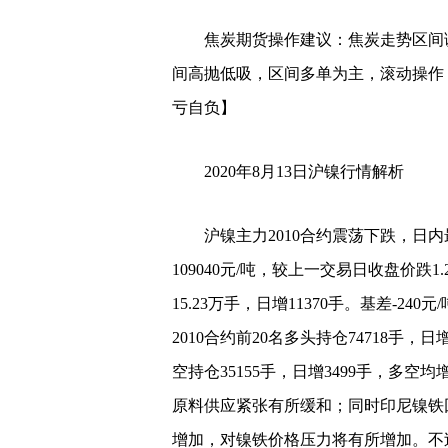
焦炭期货操作建议：焦炭走势区间调整，
间高抛低吸，区间多单为主，滚动操作
亏自负】
2020年8月13日沪镍行情解析
沪镍主力2010合约震荡下跌，日内最高1
109040元/吨，较上一交易日收盘价跌1.
15.23万手，日增11370手。基差-240元
2010合约前20名多头持仓74718手，日增
空持仓35155手，日增3499手，多空
原料供应紧张有所缓和；同时印尼镍铁
增加，对镍铁价格压力将有所增加。不