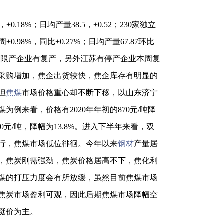
18%；日均产量38.5，+0.52；230家独立
0.98%，同比+0.27%；日均产量67.87环比
前期限产企业有复产，另外江苏有停产企业本周复
采购增加，焦企出货较快，焦企库存有明显的
但
焦煤
市场价格重心却不断下移，以山东济宁
例来看，价格有2020年年初的870元/吨降
120元/吨，降幅为13.8%。进入下半年来看，双
行，焦煤市场低位徘徊。今年以来
钢材
产量居
，焦炭刚需强劲，焦炭价格居高不下，焦化利
煤的打压力度会有所放缓，虽然目前焦煤市场
焦炭市场盈利可观，因此后期焦煤市场降幅空
挺价为主。