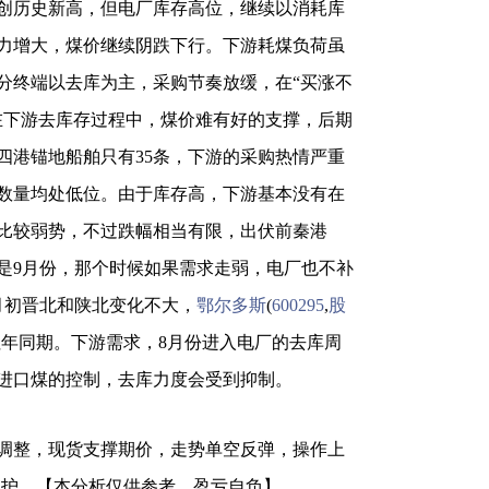
创历史新高，但电厂库存高位，继续以消耗库
力增大，煤价继续阴跌下行。下游耗煤负荷虽
分终端以去库为主，采购节奏放缓，在“买涨不
在下游去库存过程中，煤价难有好的支撑，后期
四港锚地船舶只有35条，下游的采购热情严重
数量均处低位。由于库存高，下游基本没有在
比较弱势，不过跌幅相当有限，出伏前秦港
可能是9月份，那个时候如果需求走弱，电厂也不补
月初晋北和陕北变化不大，
鄂尔多斯
(
600295
,
股
往年同期。下游需求，8月份进入电厂的去库周
进口煤的控制，去库力度会受到抑制。
整，现货支撑期价，走势单空反弹，操作上
利保护。【本分析仅供参考，盈亏自负】