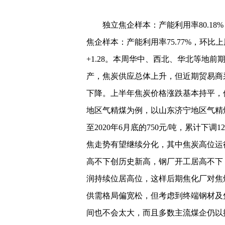
独立焦企样本：产能利用率80.18%，+0.
焦企样本：产能利用率75.77%，环比上周+
+1.28。本周华中、西北、华北等地
产，焦炭供应总体上升，但近期贸易商
下降。上半年焦炭价格涨跌基本持平，
地区气精煤为例，以山东济宁地区气精煤为
至2020年6月底的750元/吨，累计下调
焦走势有望继续分化，其中焦炭高位运
高不下创历史新高，钢厂开工居高不下
润持续位居高位，这样后期焦化厂对焦
供需格局偏宽松，但考虑到终端钢材及
间也不会太大，而且多数主流煤企仍以