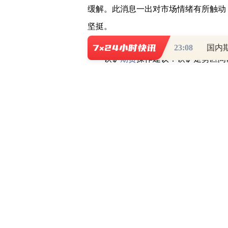
缓解。此消息一出对市场情绪有所触动
坚挺。
23:08
国内
铁矿
期货
操作建议：铁矿走势区间
以770-850之间高抛低吸为主，滚
亏自负】
2020年8月17日螺纹行情解析
消费方面，需求恢复证实预期，在上
展开，建材需求缓缓回升。SMM调研数据
比下降0.7%，螺纹库存终于在需求以
去年提前了整整一周。同时全国水泥、
复苏状态，暑期过后，螺纹市场或将进