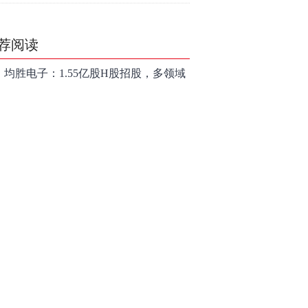
走？
荐阅读
均胜电子：1.55亿股H股招股，多领域
发展势头好