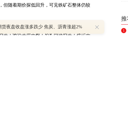
，但随着期价探低回升，可见铁矿石整体仍较
推
期货夜盘收盘涨多跌少 焦炭、沥青涨超2%
1
调整，板块整体上扬，铁矿高位调整，操作上
动操作，逐渐移动获利保护。【本分析仅供参考，盈
月各地纷纷走出雨季加上洪涝灾后重建工程
显示本期全国建材总库存1106.25万吨，环
及市场预期双双“亢奋”的情况下，转增为降。较
玻璃价格开始回升，其他数据证实需求是处于
入金九银十需求旺季。后期需更加关注产量变