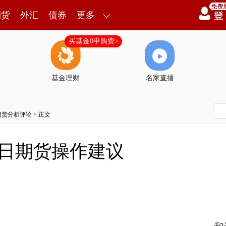
期货
外汇
债券
更多
买基金0申购费>
基金理财
名家直播
期货分析评论
> 正文
7日期货操作建议