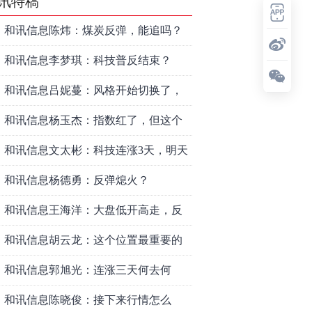
讯特稿
和讯信息陈炜：煤炭反弹，能追吗？
八月主线看哪？
和讯信息李梦琪：科技普反结束？
和讯信息吕妮蔓：风格开始切换了，
周五干万注意
和讯信息杨玉杰：指数红了，但这个
信号警惕！
和讯信息文太彬：科技连涨3天，明天
会迎来分化？
和讯信息杨德勇：反弹熄火？
和讯信息王海洋：大盘低开高走，反
弹结束了吗？
和讯信息胡云龙：这个位置最重要的
是什么？
和讯信息郭旭光：连涨三天何去何
从？主力思维轻松应对
和讯信息陈晓俊：接下来行情怎么