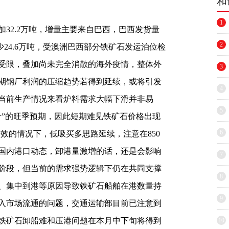
和
1
加32.2万吨，增量主要来自巴西，巴西发货量
2
少24.6万吨，受澳洲巴西部分铁矿石发运泊位检
受限，叠加尚未完全消散的海外疫情，整体外
3
期钢厂利润的压缩趋势若得到延续，或将引发
4
当前生产情况来看炉料需求大幅下滑并非易
5
十”的旺季预期，因此短期难见铁矿石价格出现
6
撑有效的情况下，低吸买多思路延续，注意在850
国内港口动态，卸港量激增的话，还是会影响
7
阶段，但当前的需求强势逻辑下仍在共同支撑
8
、集中到港等原因导致铁矿石船舶在港数量持
9
入市场流通的问题，交通运输部目前已注意到
铁矿石卸船难和压港问题在本月中下旬将得到
10