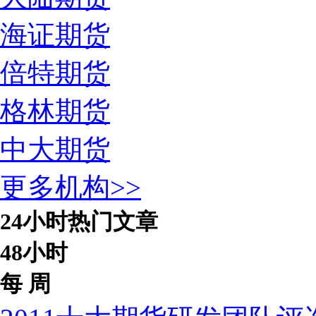
海证期货
倍特期货
格林期货
中大期货
更多机构>>
24小时热门文章
48小时
每 周