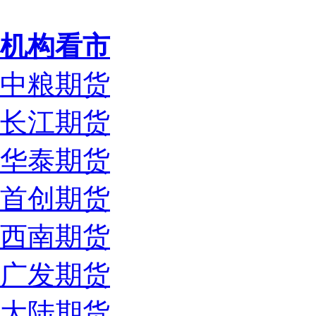
机构看市
中粮期货
长江期货
华泰期货
首创期货
西南期货
广发期货
大陆期货