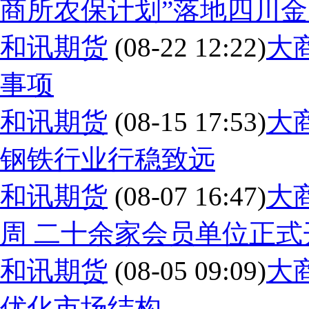
商所农保计划”落地四川
和讯期货
(08-22 12:22)
大
事项
和讯期货
(08-15 17:53)
大
钢铁行业行稳致远
和讯期货
(08-07 16:47)
大
周 二十余家会员单位正
和讯期货
(08-05 09:09)
大
优化市场结构