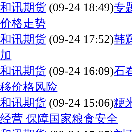
和讯期货
(09-24 18:49)
专
价格走势
和讯期货
(09-24 17:52)
韩
加
和讯期货
(09-24 16:09)
石
移价格风险
和讯期货
(09-24 15:06)
粳
经营 保障国家粮食安全