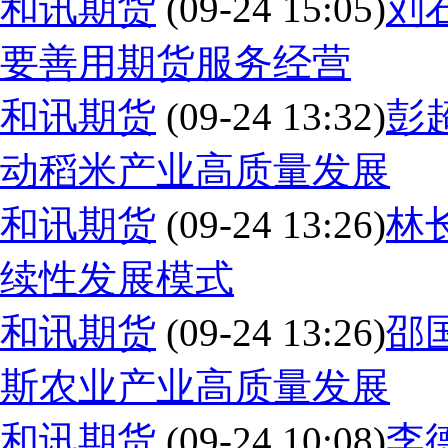
和讯期货
(09-24 15:05)
刘
要善用期货服务经营
和讯期货
(09-24 13:32)
彭
动稻米产业高质量发展
和讯期货
(09-24 13:26)
林
续性发展模式
和讯期货
(09-24 13:26)
邵
斯农业产业高质量发展
和讯期货
(09-24 10:08)
李