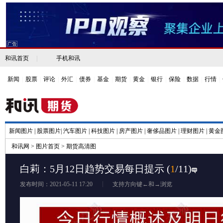
和讯首页
|
手机和讯
新闻
|
股票
|
评论
|
外汇
|
债券
|
基金
|
期货
|
黄金
|
银行
|
保险
|
数据
|
行情
|
新闻图片
|
股票图片
|
汽车图片
|
科技图片
|
房产图片
|
奢侈品图片
|
理财图片
|
黄金
和讯网
>
图片首页
>
期货高清图
白莉：5月12日趋势交易每日提示
(
1
/11)
发布时间：2021-05-11 17:20
支持方向键←和→浏览