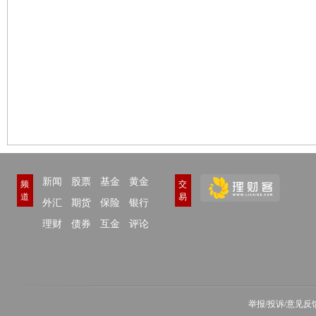
新闻
股票
基金
黄金
频
交
道
易
外汇
期货
保险
银行
理财
债券
互金
评论
举报/投诉/意见反