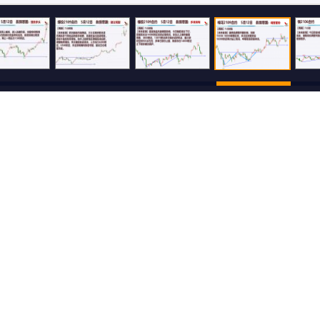
500
还可输入
字