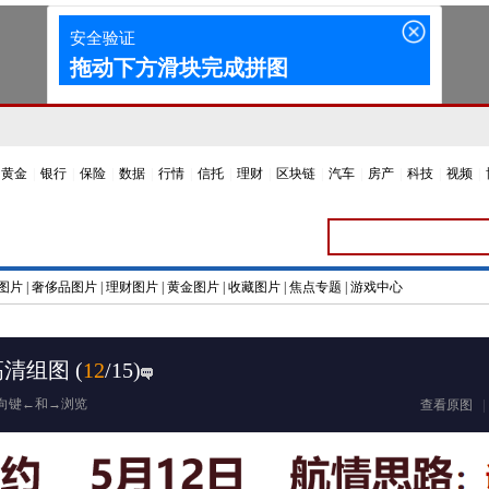
黄金
|
银行
|
保险
|
数据
|
行情
|
信托
|
理财
|
区块链
|
汽车
|
房产
|
科技
|
视频
|
图片
|
奢侈品图片
|
理财图片
|
黄金图片
|
收藏图片
|
焦点专题
|
游戏中心
高清组图
(
12
/15)
向键←和→浏览
查看原图