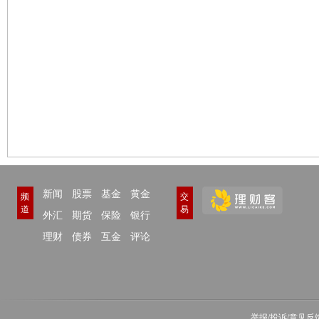
新闻
股票
基金
黄金
频
交
道
易
外汇
期货
保险
银行
理财
债券
互金
评论
举报/投诉/意见反