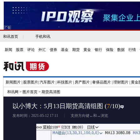
和讯首页
|
手机和讯
新闻
|
股票
|
评论
|
外汇
|
债券
|
基金
|
期货
|
黄金
|
银行
|
保险
|
数据
|
行情
|
新闻图片
|
股票图片
|
汽车图片
|
科技图片
|
房产图片
|
奢侈品图片
|
理财图片
|
黄金
和讯网
>
图片首页
>
期货高清图
以小博大：5月13日期货高清组图
(
7
/10)
发布时间：2021-05-12 17:11
支持方向键←和→浏览