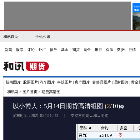
和讯首页
|
手机和讯
新闻
|
股票
|
评论
|
外汇
|
债券
|
基金
|
期货
|
黄金
|
银行
|
保险
|
数据
|
行情
|
新闻图片
|
股票图片
|
汽车图片
|
科技图片
|
房产图片
|
奢侈品图片
|
理财图片
|
黄金
和讯网
>
图片首页
>
期货高清图
以小博大：5月14日期货高清组图
(
2
/10)
发布时间：2021-05-13 16:42
支持方向键←和→浏览