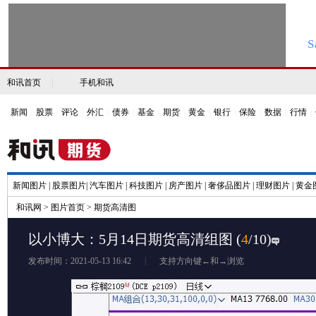
和讯首页
|
手机和讯
新闻
|
股票
|
评论
|
外汇
|
债券
|
基金
|
期货
|
黄金
|
银行
|
保险
|
数据
|
行情
|
新闻图片
|
股票图片
|
汽车图片
|
科技图片
|
房产图片
|
奢侈品图片
|
理财图片
|
黄金
和讯网
>
图片首页
>
期货高清图
以小博大：5月14日期货高清组图
(
4
/10)
发布时间：2021-05-13 16:42
支持方向键←和→浏览