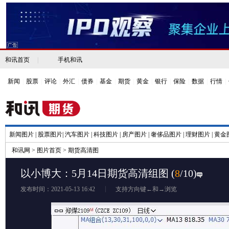
和讯首页
|
手机和讯
新闻
|
股票
|
评论
|
外汇
|
债券
|
基金
|
期货
|
黄金
|
银行
|
保险
|
数据
|
行情
|
新闻图片
|
股票图片
|
汽车图片
|
科技图片
|
房产图片
|
奢侈品图片
|
理财图片
|
黄金
和讯网
>
图片首页
>
期货高清图
以小博大：5月14日期货高清组图
(
8
/10)
发布时间：2021-05-13 16:42
支持方向键←和→浏览