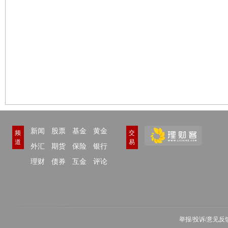
新闻
股票
基金
黄金
频
交
道
易
外汇
期货
保险
银行
理财
债券
互金
评论
举报/投诉/意见反