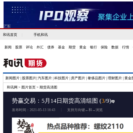
和讯首页
|
手机和讯
新闻
|
股票
|
评论
|
外汇
|
债券
|
基金
|
期货
|
黄金
|
银行
|
保险
|
数据
|
行情
|
新闻图片
|
股票图片
|
汽车图片
|
科技图片
|
房产图片
|
奢侈品图片
|
理财图片
|
黄金
和讯网
>
图片首页
>
期货高清图
势赢交易：5月14日期货高清组图
(
3
/9)
发布时间：2021-05-13 16:43
支持方向键←和→浏览