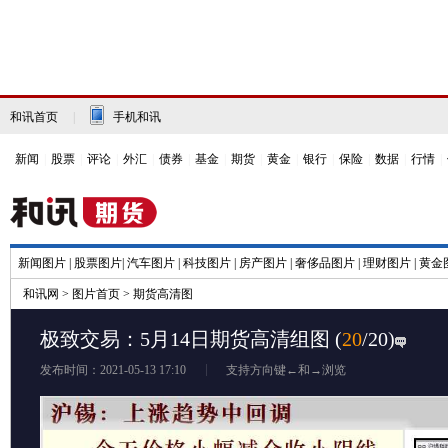
和讯首页
|
手机和讯
新闻
|
股票
|
评论
|
外汇
|
债券
|
基金
|
期货
|
黄金
|
银行
|
保险
|
数据
|
行情
|
新闻图片
|
股票图片
|
汽车图片
|
科技图片
|
房产图片
|
奢侈品图片
|
理财图片
|
黄金
和讯网
>
图片首页
>
期货高清图
极致交易：5月14日期货高清组图
(
20
/20)
发布时间：2021-05-13 17:10
支持方向键←和→浏览