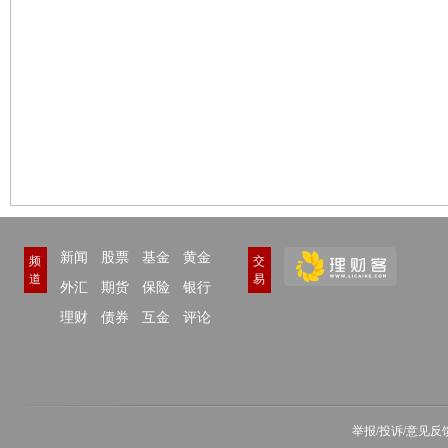
新闻
股票
基金
黄金
频
交
道
易
外汇
期货
保险
银行
理财
债券
互金
评论
举报/投诉/意见反