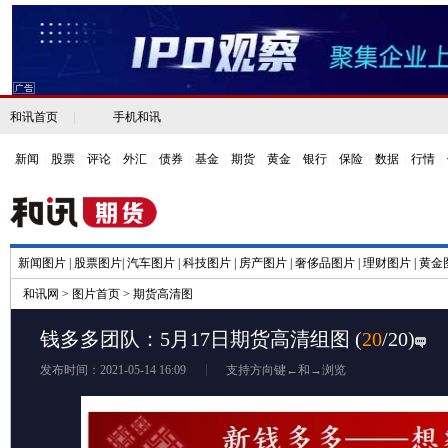
和讯首页
|
手机和讯
新闻
|
股票
|
评论
|
外汇
|
债券
|
基金
|
期货
|
黄金
|
银行
|
保险
|
数据
|
行情
|
新闻图片
|
股票图片
|
汽车图片
|
科技图片
|
房产图片
|
奢侈品图片
|
理财图片
|
黄金
和讯网
>
图片首页
>
期货高清图
钱多多团队：5月17日期货高清组图
(
20
/20)
发布时间：2021-05-14 16:09
支持方向键←和→浏览