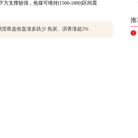
撑较强，焦煤可维持[1500-1800]区间震
推
期货夜盘收盘涨多跌少 焦炭、沥青涨超2%
1
1节后恢复生产缓慢（3）双高限产政策趋紧。
松后紧张，政策扰动价格大幅波动
幅震荡，走势大涨大跌，伴随着诸多突发事件与
回调。1月份大幅走低；2月份-4月中旬保持
幅上涨，突破历史新高；随后政策调控煤价，5
末，焦煤价格缓涨，逐渐接近新高。半年内暴涨
合约波动区间在[1387-2138.5]，区间振