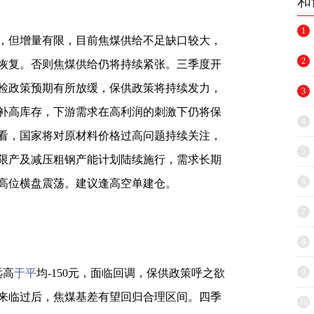
和
1
，但增量有限，目前焦煤供给不足缺口较大，
2
恢复。否则焦煤供给仍将持续紧张。三季度开
检政策预期有所放缓，保供政策将持续发力，
3
补高库存，下游需求在高利润的刺激下仍将保
4
看，国家将对原材料价格过高问题持续关注，
5
限产及减压粗钢产能计划陆续施行，需求长期
6
高位横盘震荡。建议逢高空单建仓。
7
8
远高
于平
均-150元，面临回调，保供政策呼之欲
9
季来临过后，焦煤基差有望回归合理区间。四季
10