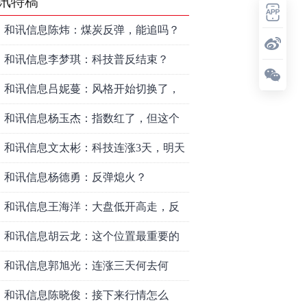
讯特稿
和讯信息陈炜：煤炭反弹，能追吗？
八月主线看哪？
和讯信息李梦琪：科技普反结束？
和讯信息吕妮蔓：风格开始切换了，
周五干万注意
和讯信息杨玉杰：指数红了，但这个
信号警惕！
和讯信息文太彬：科技连涨3天，明天
会迎来分化？
和讯信息杨德勇：反弹熄火？
和讯信息王海洋：大盘低开高走，反
弹结束了吗？
和讯信息胡云龙：这个位置最重要的
是什么？
和讯信息郭旭光：连涨三天何去何
从？主力思维轻松应对
和讯信息陈晓俊：接下来行情怎么