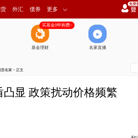
期货
外汇
债券
更多
买基金0申购费>
基金理财
名家直播
期货名家
> 正文
盾凸显 政策扰动价格频繁