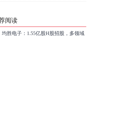
走？
荐阅读
均胜电子：1.55亿股H股招股，多领域
发展势头好