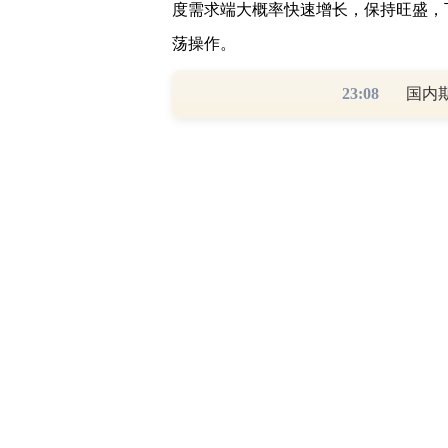
度需求端大概率快速增长，保持旺盛，下方支
荡操作。
23:08
国内
风险点
（1）保供政策不及预期（2）7.
一、上半年行情回顾：供给端先宽
2021年上半年，焦煤价格呈现宽
政策扰动，一再刷新历史新高，继而大幅
窄幅震荡；4月中旬-5月上旬，焦煤大
月下旬焦煤大幅杀跌；5月底至半年度
暴跌剧情相继上演，令人目不暇接，期间主力