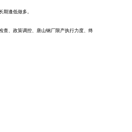
长期逢低做多。
检查、政策调控、唐山钢厂限产执行力度、终
势大幅上涨态势运行，主力合约由JM2109移
至2624.5元/吨历史新高，截止到8月28日夜
5元/吨，较7月底大幅上涨341.5元/吨，涨幅达