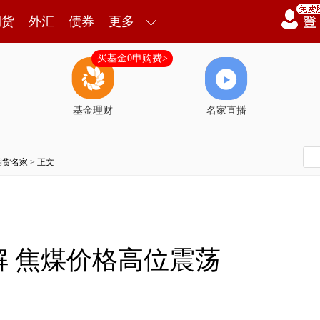
期货
外汇
债券
更多
买基金0申购费>
基金理财
名家直播
期货名家
> 正文
 焦煤价格高位震荡