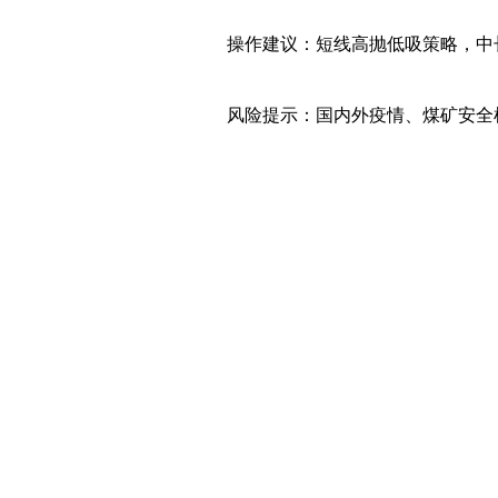
操作建议：短线高抛低吸策略，中
风险提示：国内外疫情、煤矿安全
端需求。
Part1 盘面回顾
期货：8月焦煤
期货
价格继续维持强
仓至JM2201，焦煤期价屡创新高，最高涨
盘收盘，主力JM2201合约价格收于243
16.3元/吨，较上月涨幅继续有所扩大。