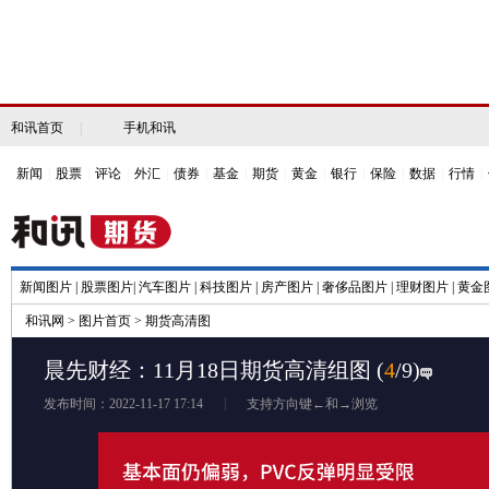
和讯首页
|
手机和讯
新闻
|
股票
|
评论
|
外汇
|
债券
|
基金
|
期货
|
黄金
|
银行
|
保险
|
数据
|
行情
|
新闻图片
|
股票图片
|
汽车图片
|
科技图片
|
房产图片
|
奢侈品图片
|
理财图片
|
黄金
和讯网
>
图片首页
>
期货高清图
晨先财经：11月18日期货高清组图
(
4
/9)
发布时间：2022-11-17 17:14
支持方向键←和→浏览