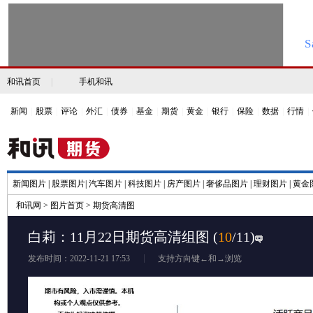
和讯首页
|
手机和讯
新闻
|
股票
|
评论
|
外汇
|
债券
|
基金
|
期货
|
黄金
|
银行
|
保险
|
数据
|
行情
|
新闻图片
|
股票图片
|
汽车图片
|
科技图片
|
房产图片
|
奢侈品图片
|
理财图片
|
黄金
和讯网
>
图片首页
>
期货高清图
白莉：11月22日期货高清组图
(
10
/11)
发布时间：2022-11-21 17:53
支持方向键←和→浏览