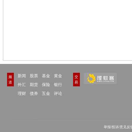
新闻
股票
基金
黄金
频
交
道
易
外汇
期货
保险
银行
理财
债券
互金
评论
举报/投诉/意见反