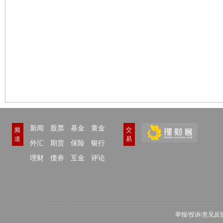
新闻
股票
基金
黄金
频
交
道
易
外汇
期货
保险
银行
理财
债券
互金
评论
举报/投诉/意见反