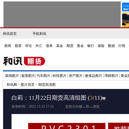
和讯首页
|
手机和讯
新闻
|
股票
|
评论
|
外汇
|
债券
|
基金
|
期货
|
黄金
|
银行
|
保险
|
数据
|
行情
|
新闻图片
|
股票图片
|
汽车图片
|
科技图片
|
房产图片
|
奢侈品图片
|
理财图片
|
黄金
和讯网
>
图片首页
>
期货高清图
白莉：11月22日期货高清组图
(
3
/11)
发布时间：2022-11-21 17:53
支持方向键←和→浏览