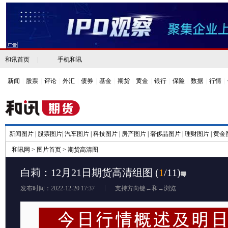
和讯首页
|
手机和讯
新闻
|
股票
|
评论
|
外汇
|
债券
|
基金
|
期货
|
黄金
|
银行
|
保险
|
数据
|
行情
|
新闻图片
|
股票图片
|
汽车图片
|
科技图片
|
房产图片
|
奢侈品图片
|
理财图片
|
黄金
和讯网
>
图片首页
>
期货高清图
白莉：12月21日期货高清组图
(
1
/11)
发布时间：2022-12-20 17:37
支持方向键←和→浏览