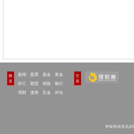
新闻
股票
基金
黄金
频
交
道
易
外汇
期货
保险
银行
理财
债券
互金
评论
举报/投诉/意见反