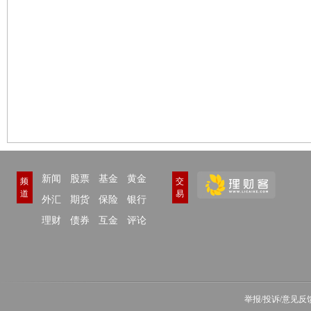
新闻
股票
基金
黄金
频
交
道
易
外汇
期货
保险
银行
理财
债券
互金
评论
举报/投诉/意见反