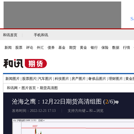
和讯首页
|
手机和讯
新闻
|
股票
|
评论
|
外汇
|
债券
|
基金
|
期货
|
黄金
|
银行
|
保险
|
数据
|
行情
|
新闻图片
|
股票图片
|
汽车图片
|
科技图片
|
房产图片
|
奢侈品图片
|
理财图片
|
黄金
和讯网
>
图片首页
>
期货高清图
沧海之鹰：12月22日期货高清组图
(
2
/6)
发布时间：2022-12-21 17:13
支持方向键←和→浏览