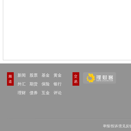
新闻
股票
基金
黄金
频
交
道
易
外汇
期货
保险
银行
理财
债券
互金
评论
举报/投诉/意见反