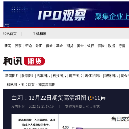
和讯首页
|
手机和讯
新闻
|
股票
|
评论
|
外汇
|
债券
|
基金
|
期货
|
黄金
|
银行
|
保险
|
数据
|
行情
|
新闻图片
|
股票图片
|
汽车图片
|
科技图片
|
房产图片
|
奢侈品图片
|
理财图片
|
黄金
和讯网
>
图片首页
>
期货高清图
白莉：12月22日期货高清组图
(
9
/11)
发布时间：2022-12-21 17:19
支持方向键←和→浏览