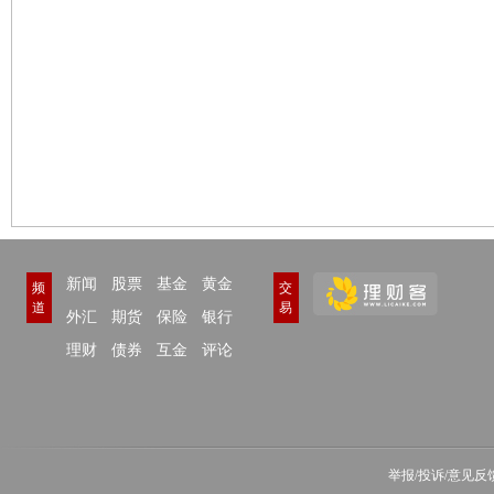
新闻
股票
基金
黄金
频
交
道
易
外汇
期货
保险
银行
理财
债券
互金
评论
举报/投诉/意见反