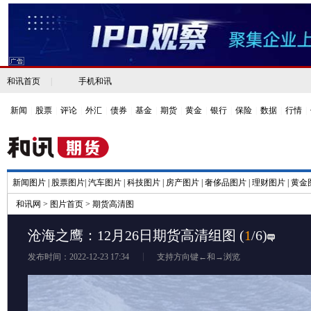
和讯首页
|
手机和讯
新闻
|
股票
|
评论
|
外汇
|
债券
|
基金
|
期货
|
黄金
|
银行
|
保险
|
数据
|
行情
|
新闻图片
|
股票图片
|
汽车图片
|
科技图片
|
房产图片
|
奢侈品图片
|
理财图片
|
黄金
和讯网
>
图片首页
>
期货高清图
沧海之鹰：12月26日期货高清组图
(
1
/6)
发布时间：2022-12-23 17:34
支持方向键←和→浏览