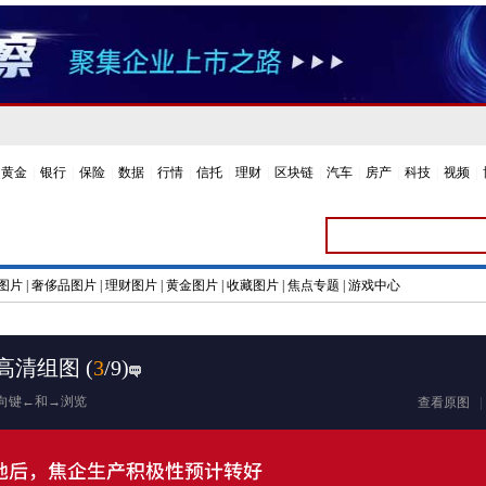
黄金
|
银行
|
保险
|
数据
|
行情
|
信托
|
理财
|
区块链
|
汽车
|
房产
|
科技
|
视频
|
图片
|
奢侈品图片
|
理财图片
|
黄金图片
|
收藏图片
|
焦点专题
|
游戏中心
货高清组图
(
3
/9)
向键←和→浏览
查看原图