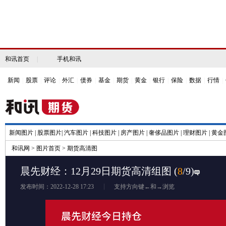
和讯首页
|
手机和讯
新闻
|
股票
|
评论
|
外汇
|
债券
|
基金
|
期货
|
黄金
|
银行
|
保险
|
数据
|
行情
|
新闻图片
|
股票图片
|
汽车图片
|
科技图片
|
房产图片
|
奢侈品图片
|
理财图片
|
黄金
和讯网
>
图片首页
>
期货高清图
晨先财经：12月29日期货高清组图
(
8
/9)
发布时间：2022-12-28 17:23
支持方向键←和→浏览