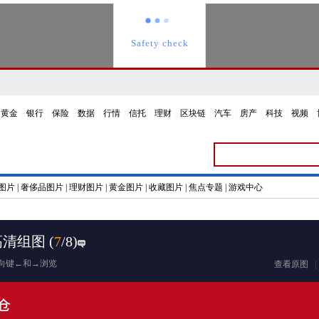
黄金
|
银行
|
保险
|
数据
|
行情
|
信托
|
理财
|
区块链
|
汽车
|
房产
|
科技
|
视频
|
图片
|
奢侈品图片
|
理财图片
|
黄金图片
|
收藏图片
|
焦点专题
|
游戏中心
高清组图
(
7
/8)
向键←和→浏览
查看原图