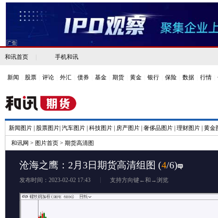
和讯首页
|
手机和讯
新闻
|
股票
|
评论
|
外汇
|
债券
|
基金
|
期货
|
黄金
|
银行
|
保险
|
数据
|
行情
|
新闻图片
|
股票图片
|
汽车图片
|
科技图片
|
房产图片
|
奢侈品图片
|
理财图片
|
黄金
和讯网
>
图片首页
>
期货高清图
沧海之鹰：2月3日期货高清组图
(
4
/6)
发布时间：2023-02-02 17:43
支持方向键←和→浏览