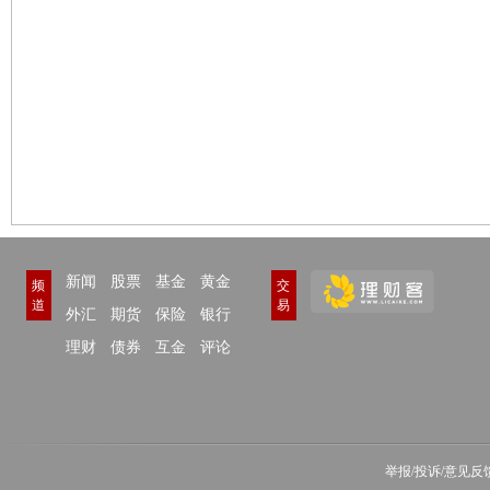
新闻
股票
基金
黄金
频
交
道
易
外汇
期货
保险
银行
理财
债券
互金
评论
举报/投诉/意见反