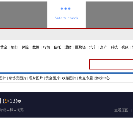
黄金
|
银行
|
保险
|
数据
|
行情
|
信托
|
理财
|
区块链
|
汽车
|
房产
|
科技
|
视频
|
图片
|
奢侈品图片
|
理财图片
|
黄金图片
|
收藏图片
|
焦点专题
|
游戏中心
图
(
9
/13)
向键←和→浏览
查看原图