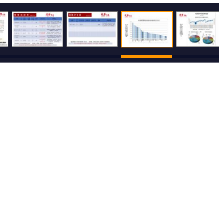
500
还可输入
字