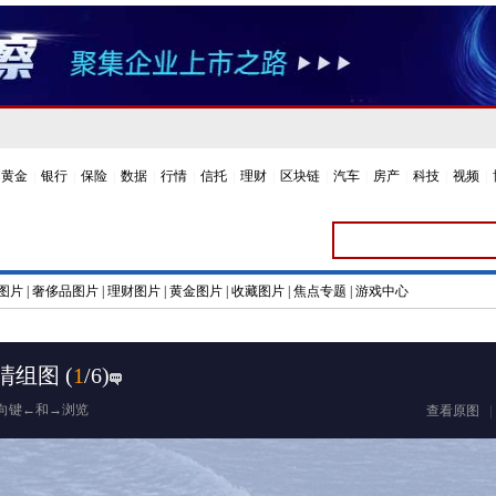
黄金
|
银行
|
保险
|
数据
|
行情
|
信托
|
理财
|
区块链
|
汽车
|
房产
|
科技
|
视频
|
图片
|
奢侈品图片
|
理财图片
|
黄金图片
|
收藏图片
|
焦点专题
|
游戏中心
清组图
(
1
/6)
向键←和→浏览
查看原图