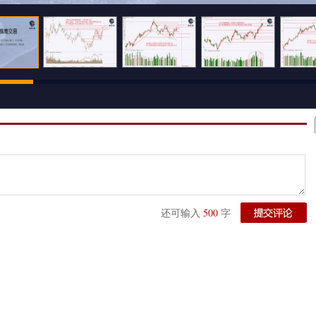
500
还可输入
字