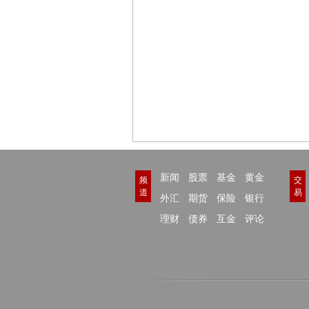
新闻
股票
基金
黄金
频
交
道
易
外汇
期货
保险
银行
理财
债券
互金
评论