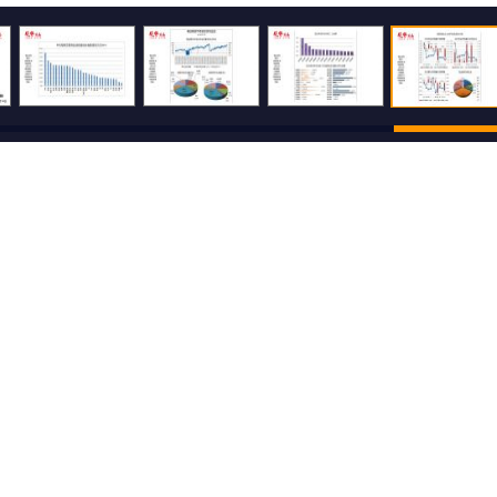
500
还可输入
字