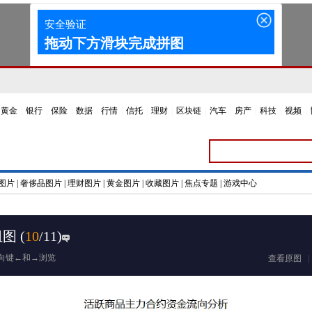
黄金
|
银行
|
保险
|
数据
|
行情
|
信托
|
理财
|
区块链
|
汽车
|
房产
|
科技
|
视频
|
图片
|
奢侈品图片
|
理财图片
|
黄金图片
|
收藏图片
|
焦点专题
|
游戏中心
组图
(
10
/11)
向键←和→浏览
查看原图