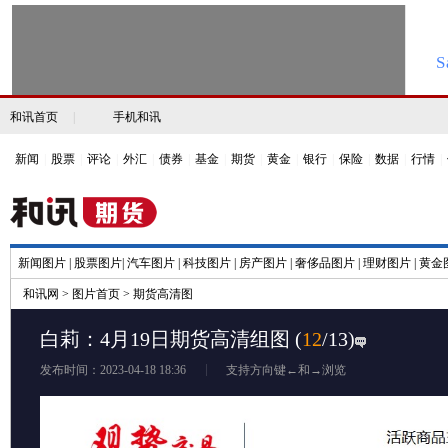
和讯首页
|
手机和讯
新闻
|
股票
|
评论
|
外汇
|
债券
|
基金
|
期货
|
黄金
|
银行
|
保险
|
数据
|
行情
|
新闻图片
|
股票图片
|
汽车图片
|
科技图片
|
房产图片
|
奢侈品图片
|
理财图片
|
黄金
和讯网
>
图片首页
>
期货高清图
白莉：4月19日期货高清组图
(
12
/13)
发布时间：2023-04-18 18:36
支持方向键←和→浏览