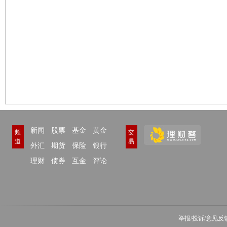
新闻
股票
基金
黄金
频
交
道
易
外汇
期货
保险
银行
理财
债券
互金
评论
举报/投诉/意见反