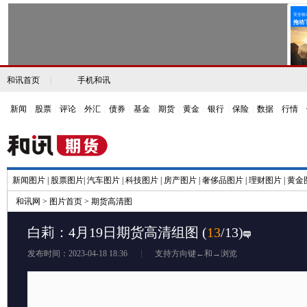
和讯首页
|
手机和讯
新闻
|
股票
|
评论
|
外汇
|
债券
|
基金
|
期货
|
黄金
|
银行
|
保险
|
数据
|
行情
|
新闻图片
|
股票图片
|
汽车图片
|
科技图片
|
房产图片
|
奢侈品图片
|
理财图片
|
黄金
和讯网
>
图片首页
>
期货高清图
白莉：4月19日期货高清组图
(
13
/13)
发布时间：2023-04-18 18:36
支持方向键←和→浏览