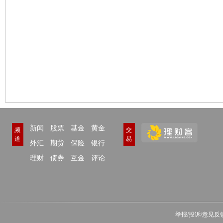
新闻
股票
基金
黄金
频
交
道
易
外汇
期货
保险
银行
理财
债券
互金
评论
举报/投诉/意见反