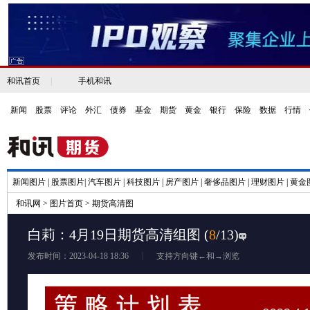
和讯首页
|
手机和讯
新闻
|
股票
|
评论
|
外汇
|
债券
|
基金
|
期货
|
黄金
|
银行
|
保险
|
数据
|
行情
|
新闻图片
|
股票图片
|
汽车图片
|
科技图片
|
房产图片
|
奢侈品图片
|
理财图片
|
黄金
和讯网
>
图片首页
>
期货高清图
白莉：4月19日期货高清组图
(
8
/13)
发布时间：2023-04-18 18:36
支持方向键←和→浏览