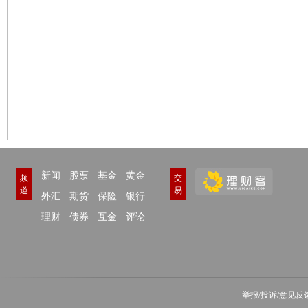
新闻
股票
基金
黄金
频
交
道
易
外汇
期货
保险
银行
理财
债券
互金
评论
举报/投诉/意见反