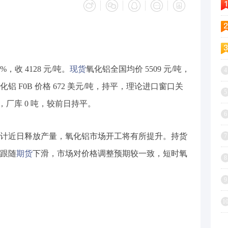
%，收 4128 元/吨。
现货
氧化铝全国均价 5509 元/吨，
4
洲氧化铝 F0B 价格 672 美元/吨，持平，理论进口窗口关
5
平，厂库 0 吨，较前日持平。
6
计近日释放产量，氧化铝市场开工将有所提升。持货
7
跟随
期货
下滑，市场对价格调整预期较一致，短时氧
8
9
1