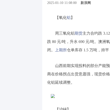
2025-01-10 11:08:00
新浪网
【氧化
铝
】
周三氧化铝
期货
主力合约跌 3.12
跌 80 元/吨，升水 690 元/吨。澳
闭。
上期所
仓单库存 1.5 万吨，持
山西前期实现投料的部分产能预
商在价格拐点出货意愿强，现货价格
化铝延续调整。
【沪锡】