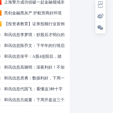
上海警方成功侦破一起金融领域非
法代理维权敲诈勒索案件
亮剑金融黑灰产 护航营商好环境
——上海普陀严打“代理维权”敲诈
【投资者教育】证券投顾行业首例
犯罪、筑牢金融法治屏障
以敲诈勒索罪定罪的非法代理维权
和讯信息李梦琪：炒股后才明白的
案二审宣判，主犯获刑五年
九个人生道理
和讯信息陈乔文：下半年的行情启
动了
和讯信息张平：A股4连阳后，踏
空怎么办？结构性回补！
和讯信息高璐明：深夜利好！不加
息了？周一还能涨吗？
和讯信息房勇：数据利好，下周一
应对方案
和讯信息代国飞：看懂这3种十字
星k线形态
和讯信息吕妮蔓：下周开盘这三个
0
方向，还有仓位的朋友一定要拿稳