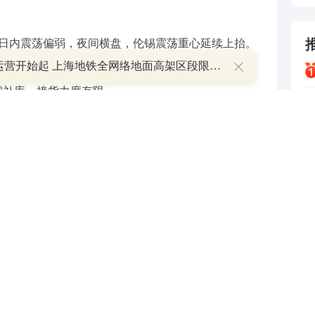
约期货日内震荡偏弱，夜间横盘，伦锡震荡重心延续上抬。
明日运营开始起 上海地铁全网络地面高架区段限速运行
元/吨，普通云字升水 500-600 元/吨，小牌平水，进口锡
刚需补库，接货力度有限。
旧换新补贴刺激消费，需求端有抬升预期，利多锡
联储暂停降息预期抬升的背景下，美指延续强势，宏
需谨慎。