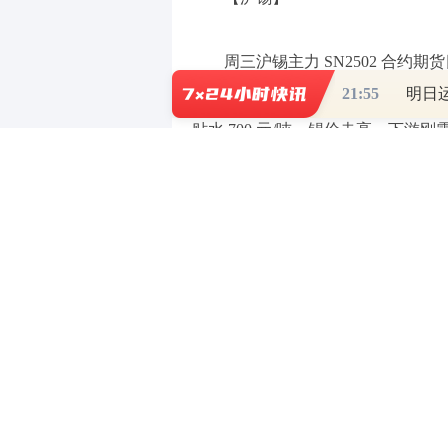
周三沪锡主力 SN2502 合
21:55
现货市场：云锡对 2502 升水 900 
贴水 700 元/吨。锡价走高，下游
整体来看，国家出台消费电子以
价。但特朗普关税政策风险升温及美
观面暂不支撑锡价持续上涨，追涨仍
（责任编辑：曹言言 HA008）