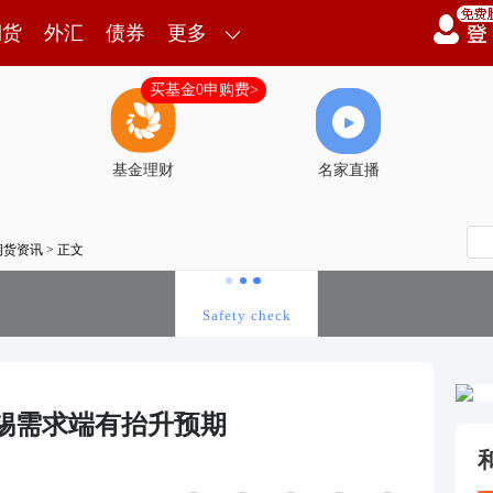
期货
外汇
债券
更多
买基金0申购费>
基金理财
名家直播
期货资讯
> 正文
锡需求端有抬升预期