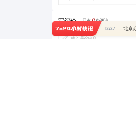
0
写评论
已有
条评论
12:27
北京
财道头条
财经热点尽在和讯财经AP
重磅利好刺激
秦蠡论股专栏 07-