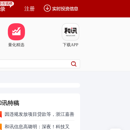
注册
量化精选
下载APP
和讯特稿
因违规发放项目贷款等，浙江嘉善
农村商业银行股份有限公司被罚款
和讯信息高璐明：深夜！科技又