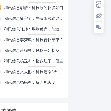
230万元
跌！今天会跌吗？
和讯信息胡清：科技股的反弹如何
对待？
和讯信息蒲宇宁：光头阳线逆袭，
新主线已浮现？周五大盘怎么走？
和讯信息陈炜：煤炭反弹，能追
吗？八月主线看哪？
和讯信息李梦琪：科技普反结束？
和讯信息吕妮蔓：风格开始切换
了，周五干万注意
和讯信息杨玉杰：指数红了，但这
个信号警惕！
和讯信息文太彬：科技连涨3天，
明天会迎来分化？
和讯信息杨德勇：反弹熄火？
0