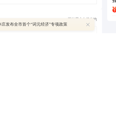
跟帖用户自律公约
亦庄发布全市首个“词元经济”专项政策
500
提 交
还可输入
字
P
叠加估值修复预期 主力逆势抄底一只中药龙头股
16 07:29