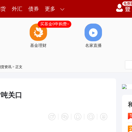
期货
外汇
债券
更多
买基金0申购费>
基金理财
名家直播
期货资讯
> 正文
/吨关口