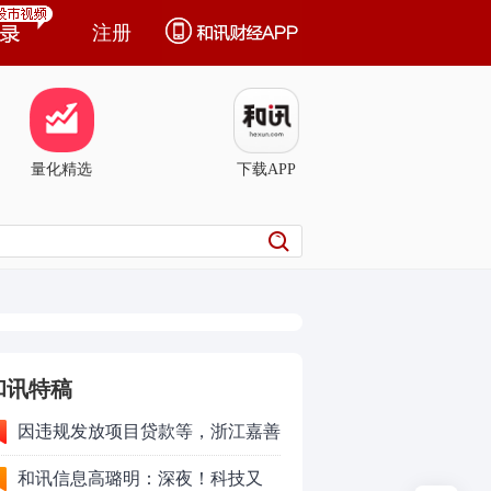
注册
量化精选
下载APP
和讯特稿
因违规发放项目贷款等，浙江嘉善
农村商业银行股份有限公司被罚款
和讯信息高璐明：深夜！科技又