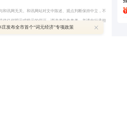
与和讯网无关。和讯网站对文中陈述、观点判断保持中立，不
提供任何明示或暗示的保证。请读者仅作参考，并请自行承担
亦庄发布全市首个“词元经济”专项政策
.com
举报
跟帖用户自律公约
500
提 交