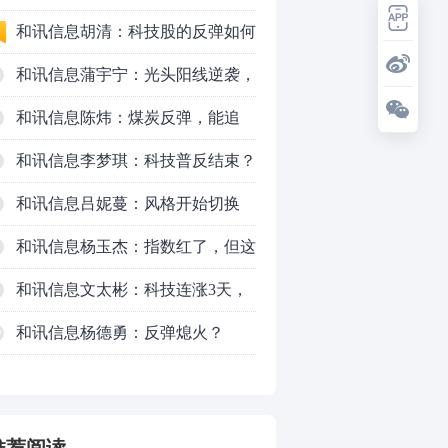
230万元
跌！今天会跌吗？
和讯信息胡清：科技股的反弹如何
对待？
和讯信息蒲宇宁：光头阳线逆袭，
新主线已浮现？周五大盘怎么走？
和讯信息陈炜：煤炭反弹，能追
吗？八月主线看哪？
和讯信息李梦琪：科技普反结束？
和讯信息吕妮蔓：风格开始切换
了，周五干万注意
和讯信息杨玉杰：指数红了，但这
个信号警惕！
和讯信息文太彬：科技连涨3天，
明天会迎来分化？
和讯信息杨德勇：反弹熄火？
0