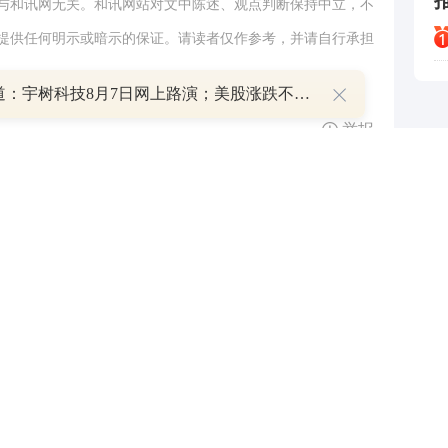
与和讯网无关。和讯网站对文中陈述、观点判断保持中立，不
提供任何明示或暗示的保证。请读者仅作参考，并请自行承担
.com
早知道：宇树科技8月7日网上路演；美股涨跌不一，道指涨0.49%续创新高
举报
跟帖用户自律公约
500
提 交
还可输入
字
P