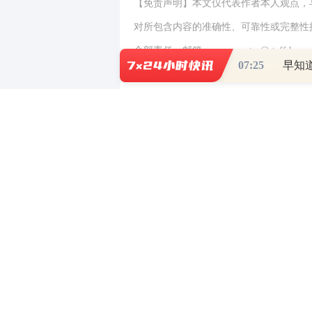
【免责声明】本文仅代表作者本人观点，
对所包含内容的准确性、可靠性或完整性
全部责任。邮箱：news_center@staff.hexun
07:25
0
写评论
已有
条评论
财道头条
财经热点尽在和讯财经AP