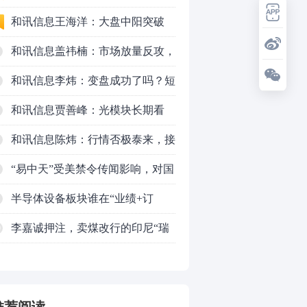
的改变
和讯信息王海洋：大盘中阳突破
3770，科技持续反弹，秋季行情启
和讯信息盖祎楠：市场放量反攻，
动？
科创赛道迎来强势爆发
和讯信息李炜：变盘成功了吗？短
线如何应对
和讯信息贾善峰：光模块长期看
好，但今天真别急！
和讯信息陈炜：行情否极泰来，接
下来要一飞冲天吗？
“易中天”受美禁令传闻影响，对国
际市场依赖究竟有多大
半导体设备板块谁在“业绩+订
单”双兑现？
李嘉诚押注，卖煤改行的印尼“瑞
0
幸”IPO了