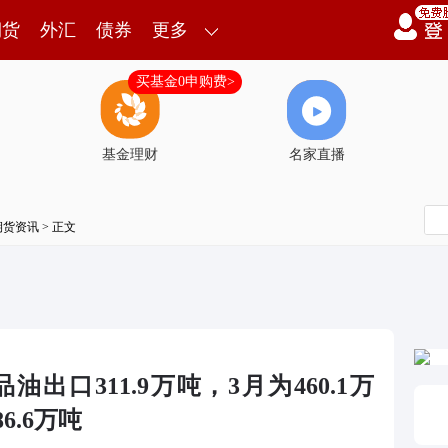
期货
外汇
债券
更多
买基金0申购费>
基金理财
名家直播
期货资讯
> 正文
出口311.9万吨，3月为460.1万
6.6万吨