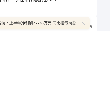
装：上半年净利润255.83万元 同比扭亏为盈
跟帖用户自律公约
500
提 交
还可输入
字
P
叠加估值修复预期 主力逆势抄底一只中药龙头股
16 07:29