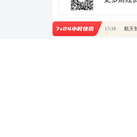
17:18
航天智
0
写评论
已有
条评论
财道头条
财经热点尽在和讯财经AP
重磅利好刺激
秦蠡论股专栏 07-