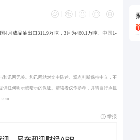
成品油出口311.9万吨，3月为460.1万吨。中国1-
4
5
6
与和讯网无关。和讯网站对文中陈述、观点判断保持中立，不
7
提供任何明示或暗示的保证。请读者仅作参考，并请自行承担
8
.com
9
举报
1