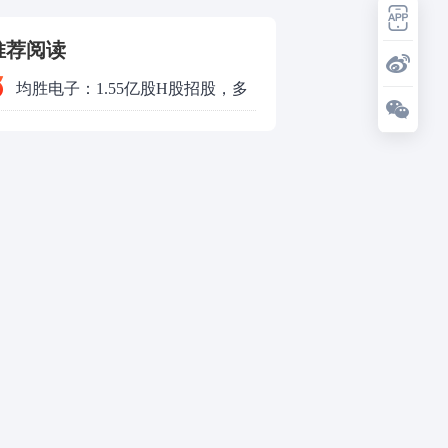
和讯信息陈炜：大盘强势三连阳，
要加速了吗？
和讯信息尚伟：A股反弹至重要压
力位，新一轮变盘窗口要来了
和讯信息刘文博：沪指喜提三连
阳，情绪持续修复
和讯信息高璐明：下周还能涨吗？
要不要加？
和讯信息贾善峰：3900点警钟敲
响，主力正在暗中布局
因给予或承诺给予保险合同约定以
外的利益，三星财产保险（中国）
投顾观市：收复4000点在即，下周
有限公司被罚款16万元
重点看消费？
和讯信息刘彦军：回踩是新的布局
机会
和讯信息魏玉根：梳理盘面里被错
杀的品种
和讯信息赵冰忆：后续行情大概率
0
会以高频震荡作为主要运行形式