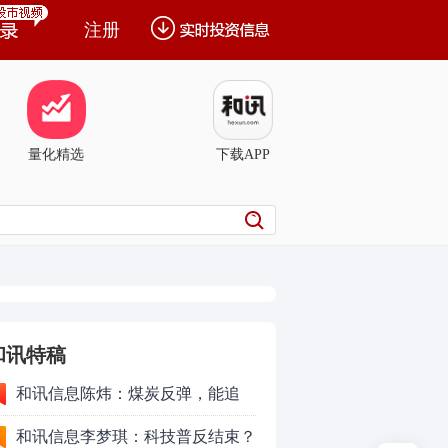
注册
量化精选
下载APP
和讯特稿
和讯信息陈炜：煤炭反弹，能追
吗？八月主线看哪？
和讯信息李梦琪：科技普反结束？