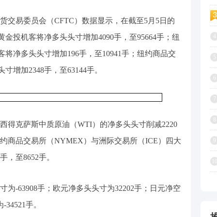
货交易委员会（CFTC）数据显示，在截至5月5日的
金投机客将净多头头寸增加4090手，至95664手；纽
4
将净多头头寸增加196手，至10941手；纽约商品交
5
增加2348手，至63144手。
6
7
8
西得克萨斯中质原油（WTI）的净多头头寸削减2220
纽约商品交易所（NYMEX）与洲际交易所（ICE）四大
9
手，至8652手。
1
为-63908手；欧元净多头头寸为32202手；日元净空
34521手。