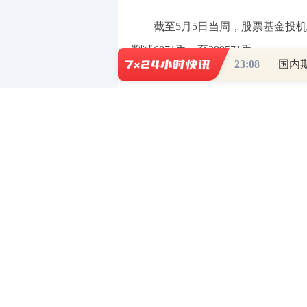
截至5月5日当周，股票基金投机
削减6871手，至389571手。
23:08
国内
截至5月5日当周，投机者将芝加
头寸削减了100106手，至14212
债期货的净空头头寸削减23868手，
国两年期国债期货的净空头头寸削减359
截至5月5日当周，将芝加哥期
削减34850手，至259435手。
寸增加59287手，至172942手。
截至5月5日当周，洲际交易所（I