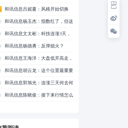
和讯信息吕妮蔓：风格开始切换
了，周五干万注意
和讯信息杨玉杰：指数红了，但这
个信号警惕！
和讯信息文太彬：科技连涨3天，
明天会迎来分化？
和讯信息杨德勇：反弹熄火？
和讯信息王海洋：大盘低开高走，
反弹结束了吗？
和讯信息胡云龙：这个位置最重要
的是什么？
和讯信息郭旭光：连涨三天何去何
从？主力思维轻松应对
和讯信息陈晓俊：接下来行情怎么
0
走？