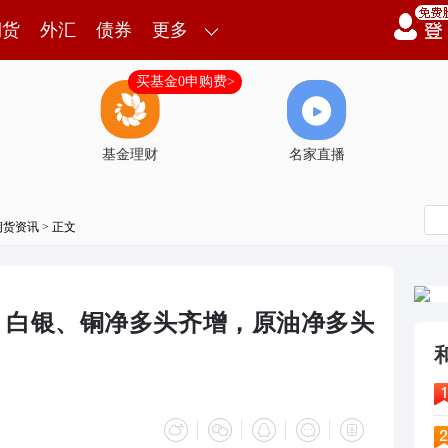
期货
外汇
债券
更多
买基金0申购费>
基金理财
名家直播
期货资讯
> 正文
金、白银、铜净多头齐增，原油净多头