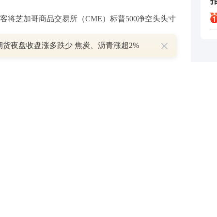
客将芝加哥商品交易所（CME）标普500净空头头寸
期货夜盘收盘涨多跌少 焦炭、沥青涨超2%
哥期货交易所（CBOT）美国5年期国债期货的净空头
99手；投机者将芝加哥期货交易所（CBOT）美国10年期国
至815269手。投机者将芝加哥期货交易所（CBOT）美
34手，至1673329手。
货交易所（CBOT）美国超长期国债期货的净空头头寸
投机者将芝加哥期货交易所（CBOT）美国国债期货净空头头
CE）咖啡投机客将净多头头寸增加1644手，至18271