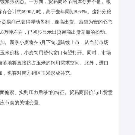
续紧张状态。一方面，贸易商环节的库存并不低。根
合计约6990万吨，高于去年同期8.63%。这部分粮
部分贸易商已获得浮动盈利，逢高出货、落袋为安的心态
1.8万吨左右，已初步显示出贸易商出货意愿的松动。
加。新季小麦将在5月下旬起陆续上市，从当前市场
玉米价格，小麦饲用替代窗口有望打开。同时，市场
若落地将直接挤占玉米的饲用需求空间。此外，进口
加，也将对南方销区玉米形成补充。
表面偏紧、实则压力后移”的特征。贸易商挺价与出货意
应节奏的关键变量。