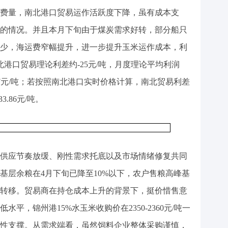
费量，南北港口贸易运作活跃度下降，虽有成本支
的情况。并且本月下旬由于煤炭需求好转，部分船只
少，海运费窄幅提升，进一步提升玉米运作成本，利
北港口贸易理论利差约-25元/吨，月度理论平均利润
2.97元/吨；若按照南北港口实时价格计算，南北贸易利差
3.86元/吨。
供应节奏放缓、刚性需求托底以及市场情绪修复共同
基层余粮在4月下旬已降至10%以下，农户售粮高峰基
转移。贸易商在持仓成本上升的背景下，挺价惜售意
平，锦州港15%水玉米收购价在2350-2360元/吨一
性支撑。从需求端看，虽然饲料企业整体采购谨慎，