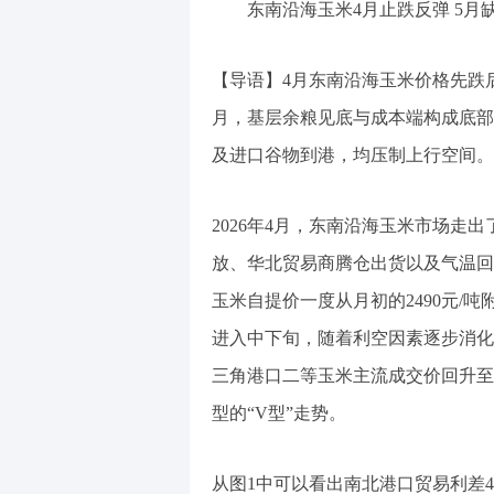
东南沿海玉米4月止跌反弹 5月
【导语】4月东南沿海玉米价格先跌
月，基层余粮见底与成本端构成底部
及进口谷物到港，均压制上行空间。
2026年4月，东南沿海玉米市场走
放、华北贸易商腾仓出货以及气温回
玉米自提价一度从月初的2490元/吨
进入中下旬，随着利空因素逐步消化
三角港口二等玉米主流成交价回升至24
型的“V型”走势。
从图1中可以看出南北港口贸易利差