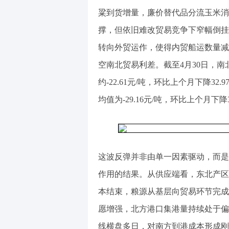
粱到货增量，廉价替代品分流玉米消
撑，但依旧难改贸易竞争下窄幅倒挂
转向外贸运作，使得内贸船运数量减
空南北贸易利差。截至4月30日，南
约-22.61元/吨，环比上个月下降3
均值为-29.16元/吨，环比上个月下降3
这波反弹并非由单一因素驱动，而是
作用的结果。从供应端看，东北产区
本结束，粮源从基层向贸易环节完成
愿增强，北方港口集港量持续处于偏低水
线横盘多日，对南方到港成本形成刚