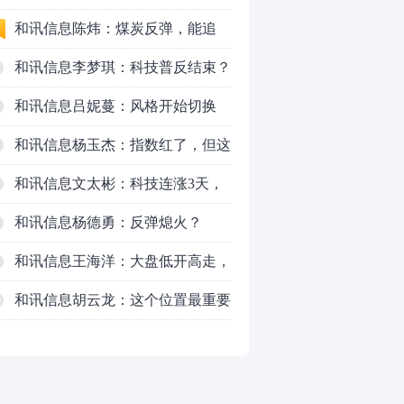
新主线已浮现？周五大盘怎么走？
和讯信息陈炜：煤炭反弹，能追
吗？八月主线看哪？
和讯信息李梦琪：科技普反结束？
和讯信息吕妮蔓：风格开始切换
了，周五干万注意
和讯信息杨玉杰：指数红了，但这
个信号警惕！
和讯信息文太彬：科技连涨3天，
明天会迎来分化？
和讯信息杨德勇：反弹熄火？
和讯信息王海洋：大盘低开高走，
反弹结束了吗？
和讯信息胡云龙：这个位置最重要
0
的是什么？