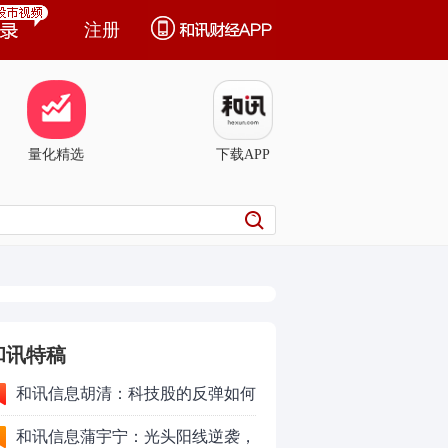
注册
量化精选
下载APP
和讯特稿
和讯信息胡清：科技股的反弹如何
对待？
和讯信息蒲宇宁：光头阳线逆袭，