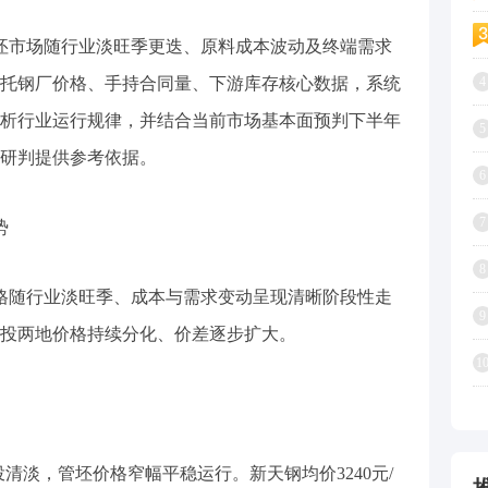
轧管坯市场随行业淡旺季更迭、原料成本波动及终端需求
托钢厂价格、手持合同量、下游库存核心数据，系统
4
析行业运行规律，并结合当前市场基本面预判下半年
5
研判提供参考依据。
6
7
势
8
坯价格随行业淡旺季、成本与需求变动呈现清晰阶段性走
9
投两地价格持续分化、价差逐步扩大。
1
投清淡，管坯价格窄幅平稳运行。新天钢均价3240元/