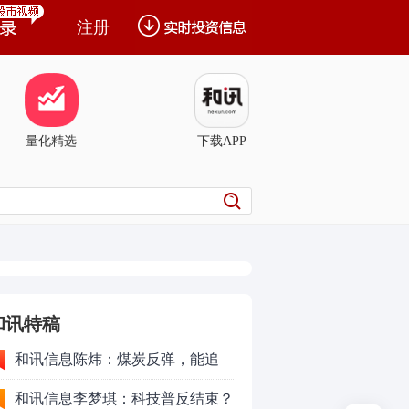
注册
量化精选
下载APP
和讯特稿
和讯信息陈炜：煤炭反弹，能追
吗？八月主线看哪？
和讯信息李梦琪：科技普反结束？