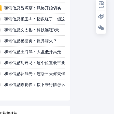
和讯信息吕妮蔓：风格开始切换
了，周五干万注意
和讯信息杨玉杰：指数红了，但这
个信号警惕！
和讯信息文太彬：科技连涨3天，
明天会迎来分化？
和讯信息杨德勇：反弹熄火？
和讯信息王海洋：大盘低开高走，
反弹结束了吗？
和讯信息胡云龙：这个位置最重要
的是什么？
和讯信息郭旭光：连涨三天何去何
从？主力思维轻松应对
和讯信息陈晓俊：接下来行情怎么
0
走？