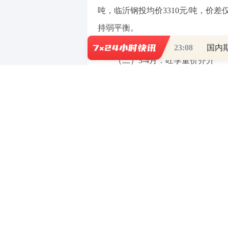
吨，临沂钢投均价3310元/吨，价
持弱平衡。
23:08
国内
（二）3-4月：旺季量价齐升
3-4月进入“金三银四”旺季，
外钢厂停产影响，支撑力度较强；需
库存低位，供需共振推动价格上涨。新天
钢投涨幅更大，累涨120元/吨，月末
（三）5-6月：旺淡季转换、震
5-6月进入旺淡季切换阶段，
冲高，但淡季需求走弱、下游采购趋