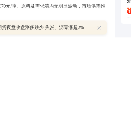
差仅70元/吨。原料及需求端均无明显波动，市场供需维
期货夜盘收盘涨多跌少 焦炭、沥青涨超2%
管坯价格持续上行。成本端受中东局势、原辅料涨价及海
求端下游复工提速、刚需集中释放，钢厂订单饱满、
钢3-4月累涨70元/吨，月末均价3310元/吨；临沂
均价3430元/吨，区域价差明显拉开。
荡回落
行情先涨后跌、整体震荡走弱。5月初政策带动价格短期
谨慎，叠加铁矿石价格回落削弱成本支撑，行情逐步