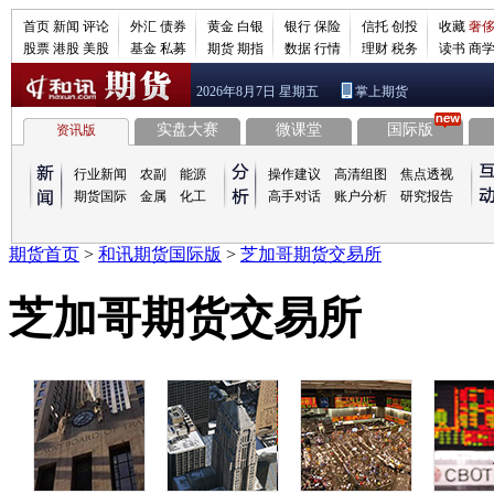
首页
新闻
评论
外汇
债券
黄金
白银
银行
保险
信托
创投
收藏
奢
股票
港股
美股
基金
私募
期货
期指
数据
行情
理财
税务
读书
商
2026年8月7日 星期五
掌上期货
实盘大赛
微课堂
国际版
资讯版
行业新闻
农副
能源
操作建议
高清组图
焦点透视
期货国际
金属
化工
高手对话
账户分析
研究报告
期货首页
>
和讯期货国际版
>
芝加哥期货交易所
芝加哥期货交易所