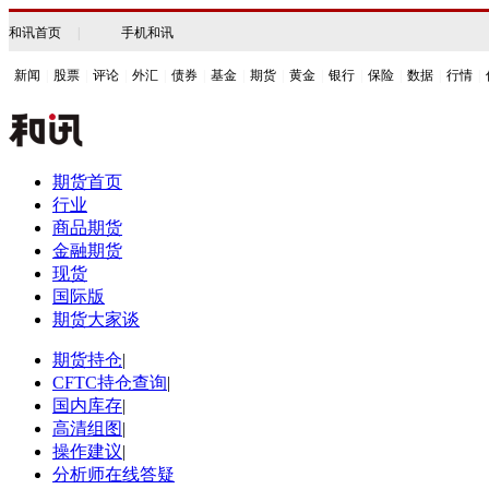
和讯首页
|
手机和讯
新闻
|
股票
|
评论
|
外汇
|
债券
|
基金
|
期货
|
黄金
|
银行
|
保险
|
数据
|
行情
|
期货首页
行业
商品期货
金融期货
现货
国际版
期货大家谈
期货持仓
|
CFTC持仓查询
|
国内库存
|
高清组图
|
操作建议
|
分析师在线答疑