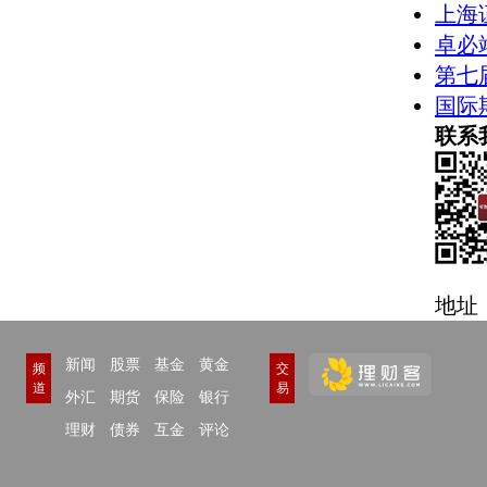
上海
卓必
第七
国际
联系
地址
新闻
股票
基金
黄金
频
交
道
易
外汇
期货
保险
银行
理财
债券
互金
评论