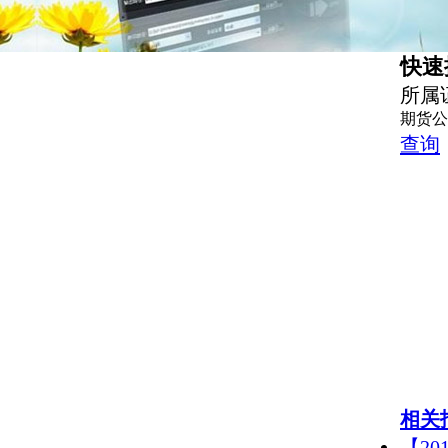
快速
所属
期货公
查询
相关
【2