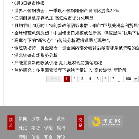
6月3日钢市晚报
世界不锈钢协会：一季度不锈钢粗钢产量同比提高2.5%
江阴耐磨板库存承压 高低端市场分化明显
月均吞吐20万吨！特朗普政策阴影未散，铜市“巨额关税套利贸易
高库存下的“新常态” 当传统分析逻辑遭遇期现融合
铜逆势增持、黄金减仓，贵金属内部分歧背后藏着哪条被忽略的
湖北钢铁市场形势分析
产能置换新政收紧供给 湖北建材现货震荡趋稳
兰格研究：多重因素博弈下钢铁产量进入“高位波动”新阶段
上一页
下一页
1
2
3
4
5
6
7
100
…
新闻
股票
基金
黄金
频
交
道
易
外汇
期货
保险
银行
理财
债券
互金
评论