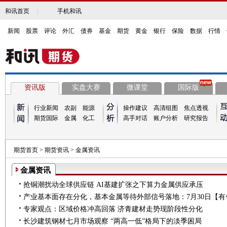
和讯首页
|
手机和讯
新闻
|
股票
|
评论
|
外汇
|
债券
|
基金
|
期货
|
黄金
|
银行
|
保险
|
数据
|
行情
|
资讯版
实盘大赛
微课堂
国际版
行业新闻
农副
能源
操作建议
高清组图
焦点透视
期货国际
金属
化工
高手对话
账户分析
研究报告
期货首页
>
期货资讯
>
金属资讯
金属资讯
抢铜潮扰动全球供应链 AI基建扩张之下算力金属供应承压
产业基本面存在分化，基本金属等待外部信号落地：7月30日【
专家观点：区域价格冲高回落 济青建材走势现阶段性分化
长沙建筑钢材七月市场观察 “两高一低”格局下的淡季困局