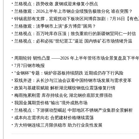
兰格视点：跌势收敛 废钢或迎来修复小拐点
兰格微观：2026上半年上市钢企业绩预告极致分化 谁在突围？
锌锡底部有支撑，宏观扰动下板块区间博弈加剧：7月16日【有
兰格微观：淡季钢市上演“多方博弈”困局？
兰格视点：百万吨库存压顶｜致负重前行的新疆钢贸同仁一封信
兰格视点：必和必拓“世纪罢工”逼近 国内铁矿石市场情绪升温
周期轮转 韧性凸显 ——2026 年上半年管坯市场全景复盘及下半
7月7日钢市晚报
“金钢杯”专题：锅炉容器板持续阴跌 近期或仍存下行风险
双线并进：从长沙与江油会议看中国特钢市场发展与需求变革
政策与基建双赋能 解析湖北螺纹钢低位震荡修复行情
梅雨拖累刚需 库存持续去化 湖北钢价底部支撑强劲
我国金属期货价格“输出”境外成熟市场
兰格视点：下游驱动型崛起 中部地区不锈钢产业集群全景解析
成本向左需求向右 合肥建材价格继续震荡
方大特钢连续三月限供稳市 助力行业良性发展