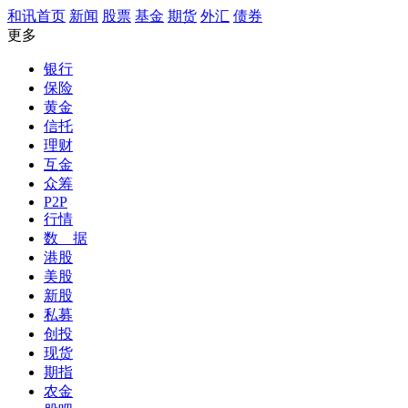
和讯首页
新闻
股票
基金
期货
外汇
债券
更多
银行
保险
黄金
信托
理财
互金
众筹
P2P
行情
数 据
港股
美股
新股
私募
创投
现货
期指
农金