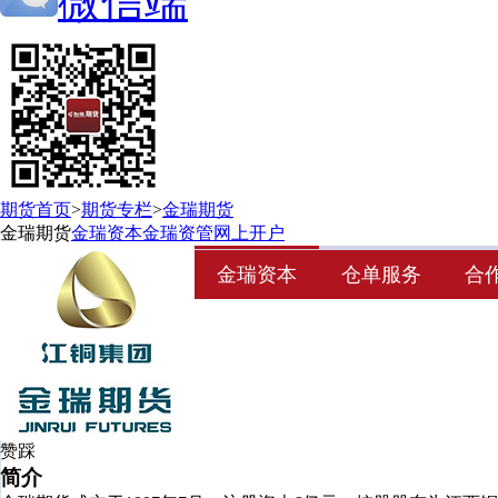
微信端
期货首页
>
期货专栏
>
金瑞期货
金瑞期货
金瑞资本
金瑞资管
网上开户
金瑞资本
仓单服务
合
赞
踩
简介