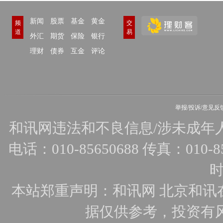
新闻
股票
基金
黄金
频
交
道
易
外汇
期货
保险
银行
理财
债券
互金
评论
举报/投诉/意见反
和讯网违法和不良信息/涉未成年人有害
电话：010-85650688 传真：010-856
时
本站郑重声明：和讯网 北京和讯
据仅供参考，投资有