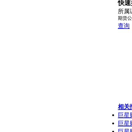
快速
所属
巨星财富：印度希望进
期货公
查询
巨星财富：伊朗重返原
巨星财富：美元上涨金价
巨星财富：详解页岩油
巨星财富：国会讲话贵
巨星财富：委内瑞拉石
巨星财富：黄金比特币
相关
巨星
巨星财富：期货交易最
巨星
巨星