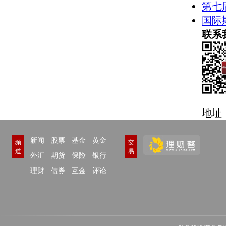
巨星财富：石油公司对
第七
国际
巨星财富：欧佩克限产
联系
巨星财富：原油消费量有
地址
新闻
股票
基金
黄金
频
交
道
易
外汇
期货
保险
银行
理财
债券
互金
评论