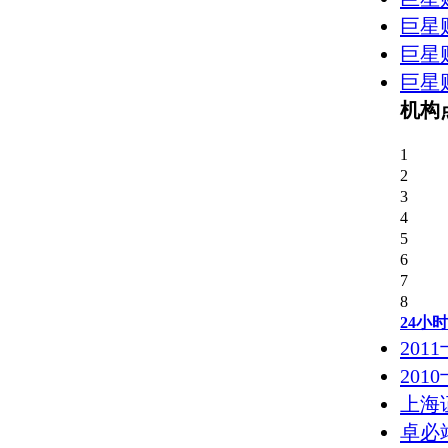
巨星财富：拜登政策不
巨星
巨星财富：对于炼油企
巨星
巨星
巨星财富：对即将召开
机构
巨星财富：如何评价拜
1
2
3
巨星财富：页岩油产量
4
5
巨星财富：欧佩克限产
6
7
8
巨星财富：北美寒潮致
24小
20
巨星财富：原油牛市背
20
上海
巨星财富：本周欧佩克
卓必