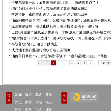
卡塔尔草案一出，油价瞬间崩跌1.8美元！海峡真要通了？
增产为何压不住油价，市场忽略了真正的供应缺口
中东拉锯：都想体面退场，反而油价注定难以回落
油价刚被特朗普“按下去”，又被伊朗“托起来”，油价后市何去何
原油交易提醒：油价止跌反弹，美伊博弈牵动下一波行情
巴西6月原油产量飙至历史新高，非欧佩克产油国供应意外成全球油
“最后机会”VS“毫无安排”：美伊双方各执一词，美油在80关口等
特朗普取消打击 油价下跌为主
成品油下游行业运行现状分析以及预测
油价单日暴跌7%，伊朗却说“不谈了”：盘前必须知道的5个风险
上一页
下一页
1
2
3
4
5
6
7
100
…
新闻
股票
基金
黄金
频
交
道
易
外汇
期货
保险
银行
理财
债券
互金
评论