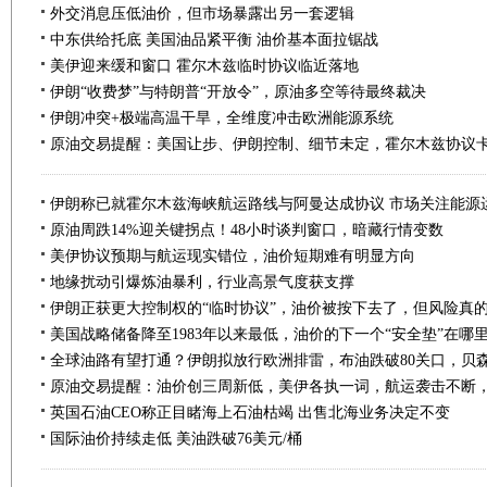
外交消息压低油价，但市场暴露出另一套逻辑
中东供给托底 美国油品紧平衡 油价基本面拉锯战
美伊迎来缓和窗口 霍尔木兹临时协议临近落地
伊朗“收费梦”与特朗普“开放令”，原油多空等待最终裁决
伊朗冲突+极端高温干旱，全维度冲击欧洲能源系统
原油交易提醒：美国让步、伊朗控制、细节未定，霍尔木兹协议
伊朗称已就霍尔木兹海峡航运路线与阿曼达成协议 市场关注能源
原油周跌14%迎关键拐点！48小时谈判窗口，暗藏行情变数
美伊协议预期与航运现实错位，油价短期难有明显方向
地缘扰动引爆炼油暴利，行业高景气度获支撑
伊朗正获更大控制权的“临时协议”，油价被按下去了，但风险真
美国战略储备降至1983年以来最低，油价的下一个“安全垫”在哪
全球油路有望打通？伊朗拟放行欧洲排雷，布油跌破80关口，贝
原油交易提醒：油价创三周新低，美伊各执一词，航运袭击不断
英国石油CEO称正目睹海上石油枯竭 出售北海业务决定不变
国际油价持续走低 美油跌破76美元/桶