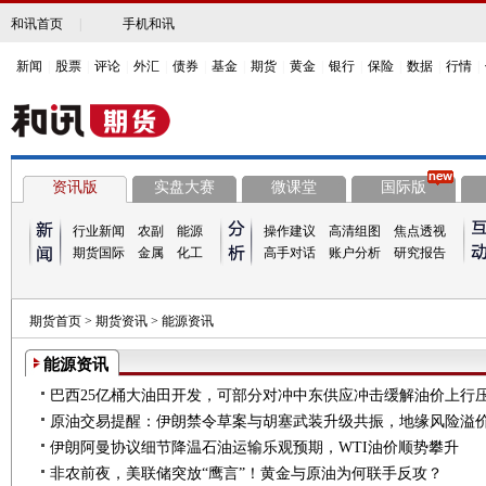
和讯首页
|
手机和讯
新闻
|
股票
|
评论
|
外汇
|
债券
|
基金
|
期货
|
黄金
|
银行
|
保险
|
数据
|
行情
|
资讯版
实盘大赛
微课堂
国际版
行业新闻
农副
能源
操作建议
高清组图
焦点透视
期货国际
金属
化工
高手对话
账户分析
研究报告
期货首页
>
期货资讯
>
能源资讯
能源资讯
巴西25亿桶大油田开发，可部分对冲中东供应冲击缓解油价上行
原油交易提醒：伊朗禁令草案与胡塞武装升级共振，地缘风险溢
伊朗阿曼协议细节降温石油运输乐观预期，WTI油价顺势攀升
非农前夜，美联储突放“鹰言”！黄金与原油为何联手反攻？