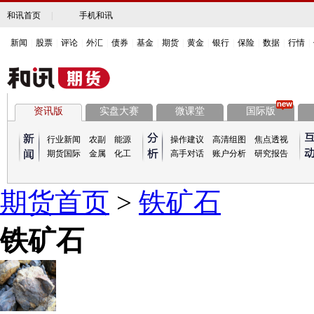
和讯首页
|
手机和讯
新闻
|
股票
|
评论
|
外汇
|
债券
|
基金
|
期货
|
黄金
|
银行
|
保险
|
数据
|
行情
|
资讯版
实盘大赛
微课堂
国际版
行业新闻
农副
能源
操作建议
高清组图
焦点透视
期货国际
金属
化工
高手对话
账户分析
研究报告
期货首页
>
铁矿石
铁矿石