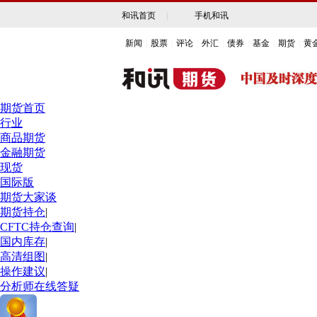
和讯首页
|
手机和讯
新闻
|
股票
|
评论
|
外汇
|
债券
|
基金
|
期货
|
黄
期货首页
行业
商品期货
金融期货
现货
国际版
期货大家谈
期货持仓
|
CFTC持仓查询
|
国内库存
|
高清组图
|
操作建议
|
分析师在线答疑